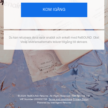
KOM IGÅNG
Du kan returnera dina varor snabbt och enkelt med ReBOUND. Obs!
Vissa leveransalternativ kräver tillgång till skrivare.
© 2026 ReBOUND Returns.
All Right Reserved.
TSB Returns Ltd.
VAT Number 200932158.
Terms and conditions
Privacy Policy
Powered by Intelligent Returns